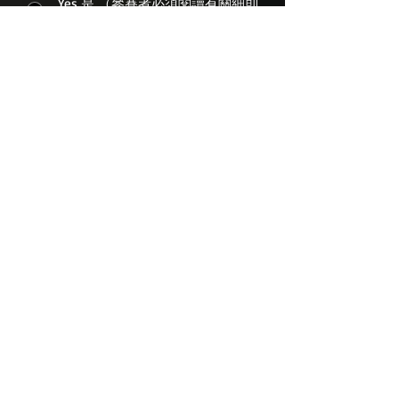
Yes 是 （參賽者必須閱讀有關細則
才能完成手續）
No 否
Attention! 注意！
Please submit your photo to
missorientalvenus@gmail.com
after
submitting your application . 參賽者
請提交表格後把照片傳到大會電郵：
missorientalvenus@gmail.com
收集個人資料聲明
1. 主辦單位收集參賽者的個人資料，以處理及
跟進閣下提交的申請。
2. 主辦單位所收集個人資料將作以下用途:
– 確認參賽者的身份
– 處理參賽者的申請
– 回答參賽者的查詢
3. 提供個人資料純屬自願性質。在個人資料
不足夠的情況下, 主辦單位不能為有關參賽者
處理有關申請表格。
4. 使用者以電子方式傳遞的資料，有機會在過