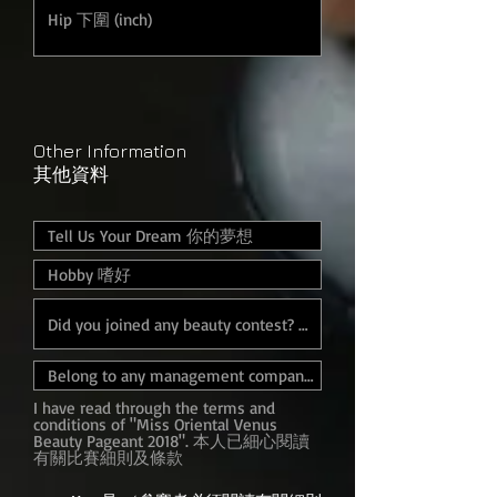
Other Information
其他資料
I have read through the terms and
conditions of "Miss Oriental Venus
Beauty Pageant 2018". 本人已細心閱讀
有關比賽細則及條款