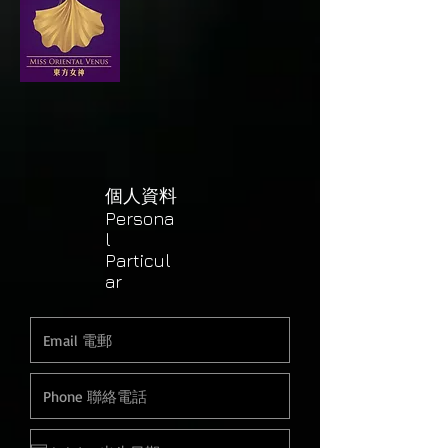
個人資料
Persona
l
Particul
ar