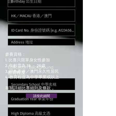
參賽資格：
1. 比賽只限單身女性參加
2. 年齡需為 18 － 26歲
Education Background
3. 現為香港／澳門永久性居民
教育程度
4. 教育程度為中學畢業或以上
有關詳細比賽細則及條款，
請按此細閱