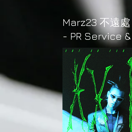
Marz23 不遠
- PR Service