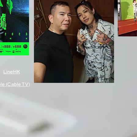
LineHK
ble (Cable TV
)