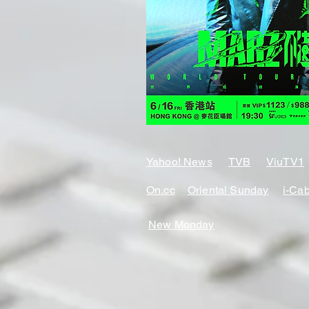
Yahoo! News
TVB
ViuTV1
On.cc
Oriental Sunday
i-Ca
​New Monday