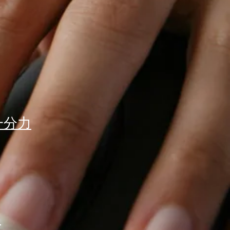
一分力
」