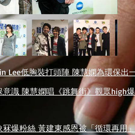
in Lee低胸裝打頭陣 陳慧嫻為環保出
意識 陳慧嫻唱《跳舞街》觀眾high爆
象冧爆粉絲 黃建東感恩被「循環再用