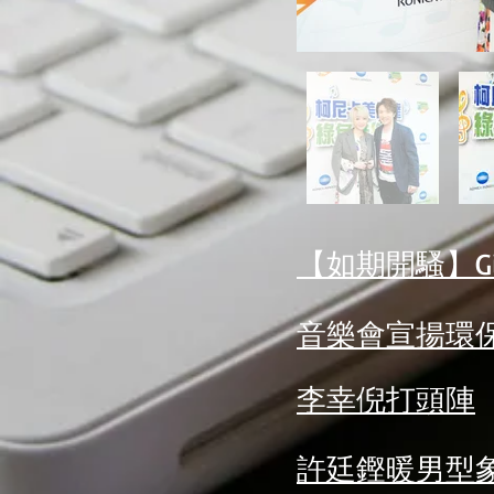
【如期開騷】G
音樂會宣揚環保
李幸倪打頭陣
許廷鏗暖男型