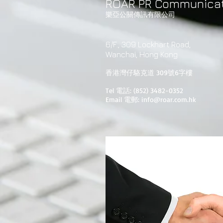
ROAR PR Communicat
樂亞公關傳訊有限公司
6/F., 309 Lockhart Road,
Wanchai, Hong Kong
香港灣仔駱克道 309號6字樓
Tel 電話: (852) 3482-0352
Email 電郵:
info@roar.com.hk